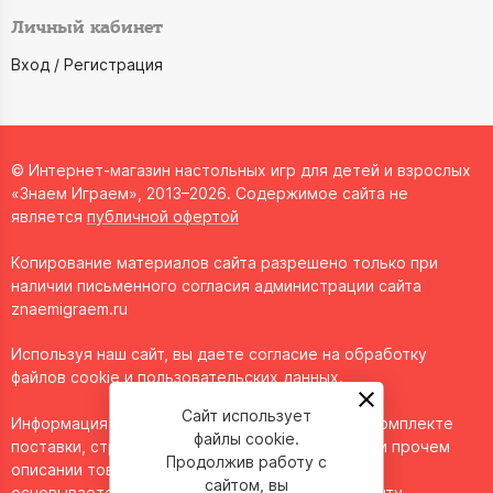
Личный кабинет
Вход / Регистрация
© Интернет-магазин настольных игр для детей и взрослых
«Знаем Играем», 2013–2026. Содержимое сайта не
является
публичной офертой
Копирование материалов сайта разрешено только при
наличии письменного согласия администрации сайта
znaemigraem.ru
Используя наш сайт, вы даете согласие на обработку
файлов cookie и пользовательских данных.
Сайт использует
Информация о технических характеристиках, комплекте
файлы cookie.
поставки, стране изготовления, внешнем виде и прочем
Продолжив работу с
описании товара носит справочный характер и
сайтом, вы
основывается на последних доступных к моменту