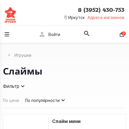
8 (3952) 430-753
room
Иркутск
Адреса магазинов
person
0
Войти
Игрушки
Слаймы
Фильтр
По цене
По популярности
Слайм мини