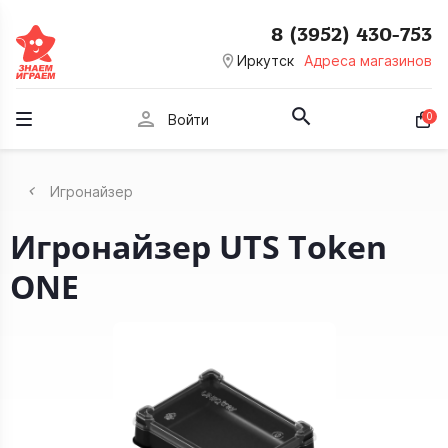
8 (3952) 430-753
room
Иркутск
Адреса магазинов
person
0
Войти
Игронайзер
Игронайзер UTS Token
ONE