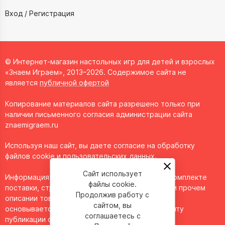
Вход / Регистрация
© Интернет-магазин настольных игр для детей и взрослых
«Знаем Играем», 2013–2026. Содержимое сайта не
является
публичной офертой
Копирование материалов сайта разрешено только при
наличии письменного согласия администрации сайта
znaemigraem.ru
Используя наш сайт, вы даете согласие на обработку
файлов cookie и пользовательских данных.
Сайт использует
Информация о технических характеристиках, комплекте
файлы cookie.
поставки, стране изготовления, внешнем виде и прочем
Продолжив работу с
описании товара носит справочный характер и
сайтом, вы
основывается на последних доступных к моменту
соглашаетесь с
публикации сведениях.