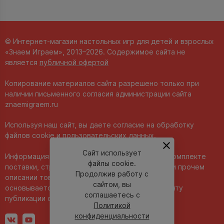
© Интернет-магазин настольных игр для детей и взрослых
«Знаем Играем», 2013–2026. Содержимое сайта не
является
публичной офертой
Копирование материалов сайта разрешено только при
наличии письменного согласия администрации сайта
znaemigraem.ru
Используя наш сайт, вы даете согласие на обработку
файлов cookie и пользовательских данных.
Сайт использует
Информация о технических характеристиках, комплекте
файлы cookie.
поставки, стране изготовления, внешнем виде и прочем
Продолжив работу с
описании товара носит справочный характер и
сайтом, вы
основывается на последних доступных к моменту
соглашаетесь с
публикации сведениях.
Политикой
конфиденциальности