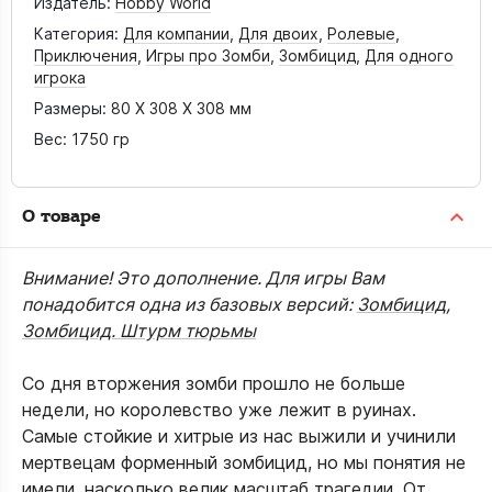
Издатель:
Hobby World
Категория:
Для компании
,
Для двоих
,
Ролевые
,
Приключения
,
Игры про Зомби
,
Зомбицид
,
Для одного
игрока
Размеры:
80 X 308 X 308 мм
Вес:
1750 гр
О товаре
Внимание! Это дополнение. Для игры Вам
понадобится одна из базовых версий:
Зомбицид
,
Зомбицид. Штурм тюрьмы
Со дня вторжения зомби прошло не больше
недели, но королевство уже лежит в руинах.
Самые стойкие и хитрые из нас выжили и учинили
мертвецам форменный зомбицид, но мы понятия не
имели, насколько велик масштаб трагедии. От