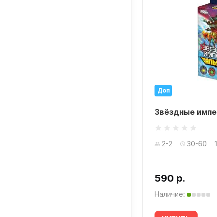
Доп
здные империи. Подарочное
Звёздные импе
ание
2-2
30-60
-6
30-60
12+ лет
90 р.
590 р.
ичие:
Наличие: