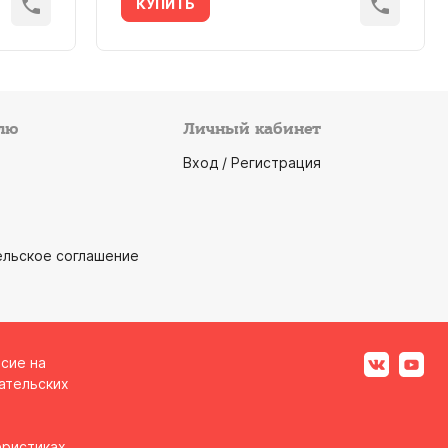
КУПИТЬ
лю
Личный кабинет
Вход / Регистрация
ельское соглашение
асие на
ательских
ристиках,