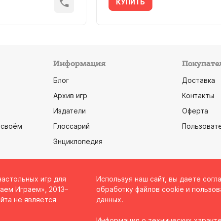
КУПИТЬ
Информация
Покупате
Блог
Доставка
Архив игр
Контакты
Издатели
Оферта
 своём
Глоссарий
Пользоват
Энциклопедия
настольных игр для
Используя наш сайт, вы даете согл
аем Играем», 2013–
обработку файлов cookie и пользов
йта не является
данных.
Информация о технических характе