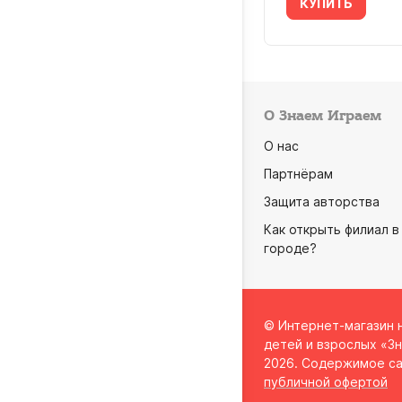
УПИТЬ
КУПИТЬ
О Знаем Играем
О нас
Партнёрам
Защита авторства
Как открыть филиал в
городе?
© Интернет-магазин 
детей и взрослых «Зн
2026. Содержимое са
публичной офертой