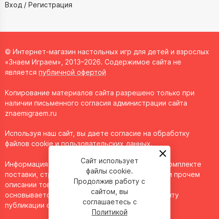
Вход / Регистрация
© Интернет-магазин настольных игр для детей и взрослых
«Знаем Играем», 2013–2026. Содержимое сайта не
является
публичной офертой
Копирование материалов сайта разрешено только при
наличии письменного согласия администрации сайта
znaemigraem.ru
Используя наш сайт, вы даете согласие на обработку
файлов cookie и пользовательских данных.
Сайт использует
Информация о технических характеристиках, комплекте
файлы cookie.
поставки, стране изготовления, внешнем виде и прочем
Продолжив работу с
описании товара носит справочный характер и
сайтом, вы
основывается на последних доступных к моменту
соглашаетесь с
публикации сведениях.
Политикой